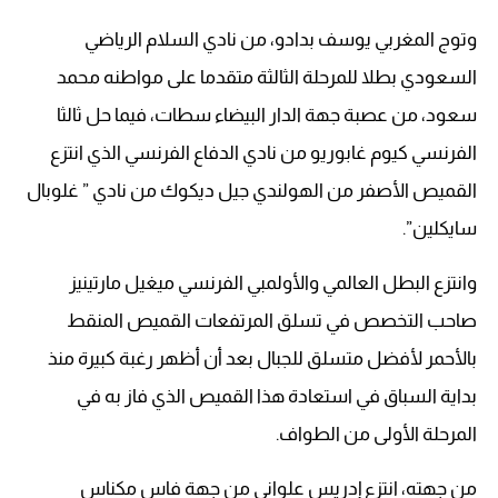
وتوج المغربي يوسف بدادو، من نادي السلام الرياضي
السعودي بطلا للمرحلة الثالثة متقدما على مواطنه محمد
سعود، من عصبة جهة الدار البيضاء سطات، فيما حل ثالثا
الفرنسي كيوم غابوريو من نادي الدفاع الفرنسي الذي انتزع
القميص الأصفر من الهولندي جيل ديكوك من نادي ” غلوبال
سايكلين”.
وانتزع البطل العالمي والأولمبي الفرنسي ميغيل مارتينيز
صاحب التخصص في تسلق المرتفعات القميص المنقط
بالأحمر لأفضل متسلق للجبال بعد أن أظهر رغبة كبيرة منذ
بداية السباق في استعادة هذا القميص الذي فاز به في
المرحلة الأولى من الطواف.
من جهته، انتزع إدريس علواني من جهة فاس مكناس