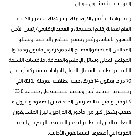
المرحلة 6 : شفشاون – وزان.
وقد تواصلت أمس الأربعاء 20 نونبر 2024، بحضور الكاتب
العام لعمالة إقليم الحسيمة، و العميد الإقليمي/رئيس الأمن
الجهوي بالنيابة، ورئيس قسم الشؤون الداخلية، وممثلو
المجالس المنتخبة والمصالح اللاممركزة وبرلمانيون وممثلوا
المجتمع المدني وسائل الإعلام والصحافة، منافسات النسخة
الثالثة من طواف الشمال الدولي للدراجات بمشاركة أزيد من
70 دراجا يمثلون 14 فريقا، حيث انطلقت المرحلة الثالثة التي
ربطت بين جماعة أمتار ومدينة الحسيمة على مسافة 123,8
كيلومتر، وتميزت بالتضاريس الصعبة بين الصعود والنزول ما
صعب بشكل كبير من مأمورية الدراجين، ليبرز المتسابقون
المغاربة الذين استطاعوا تصدر المشهد بالرغم من الندية
القوية التي أظهرها المتسابقون الأجانب.