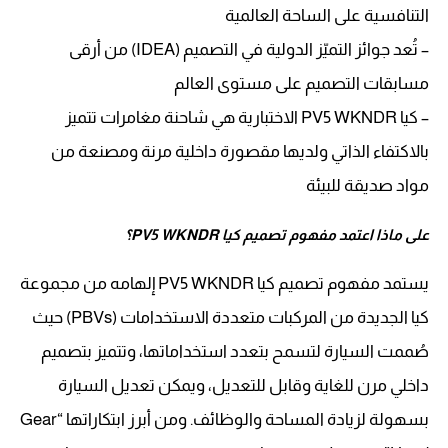
التنافسية على الساحة العالمية
– تُعد جوائز التميّز الدولية في التصميم (IDEA) من أرقى
مسابقات التصميم على مستوى العالم
– كيا PV5 WKNDR الاختبارية هي شاحنة مغامرات تتميز
بالاكتفاء الذاتي ولديها مقصورة داخلية مرنة ومصنعة من
مواد صديقة للبيئة
على ماذا اعتمد مفهوم تصميم كيا PV5 WKNDR؟
يستمد مفهوم تصميم كيا PV5 WKNDR إلهامه من مجموعة
كيا الجديدة من المركبات متعددة الاستخدامات (PBVs) حيث
صُممت السيارة لتسمح بتعدد استخداماتها، وتتميز بتصميم
داخلي مرن للغاية وقابل للتعديل، ويمكن تعديل السيارة
بسهولة لزيادة المساحة والوظائف. ومن أبرز ابتكاراتها “Gear